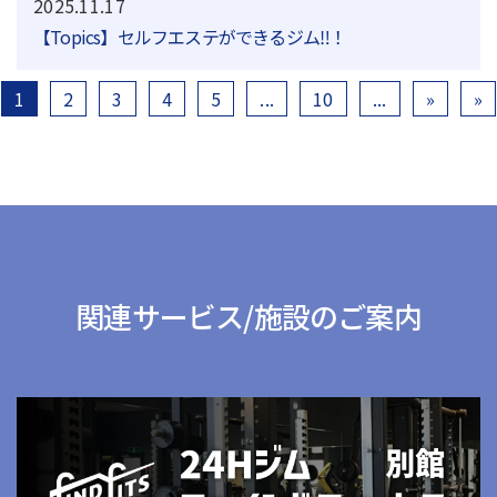
2025.11.17
【Topics】セルフエステができるジム‼！
1
2
3
4
5
...
10
...
»
»
関連サービス/施設のご案内